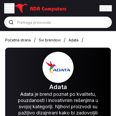
/
/
/
Početna strana
Svi brendovi
Adata
Adata
Adata
je brend poznat po kvalitetu,
pouzdanosti i inovativnim rešenjima u
svojoj kategoriji. Njihovi proizvodi su
pažljivo dizajnirani kako bi zadovoljili