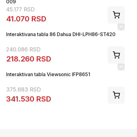
009
45.177
RSD
41.070
RSD
Interaktivana tabla 86 Dahua DHI-LPH86-ST420
240.086
RSD
218.260
RSD
Interaktivan tabla Viewsonic IFP8651
375.683
RSD
341.530
RSD