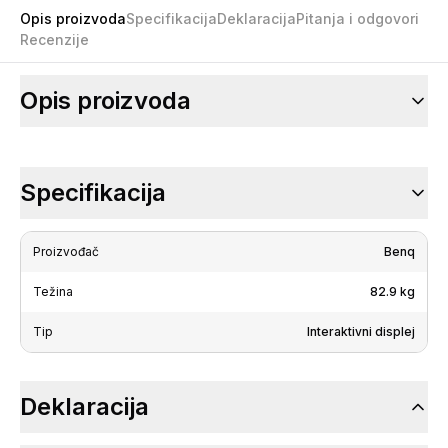
Opis proizvoda
Specifikacija
Deklaracija
Pitanja i odgovori
Recenzije
Opis proizvoda
Specifikacija
Proizvođač
Benq
Težina
82.9 kg
Tip
Interaktivni displej
Deklaracija