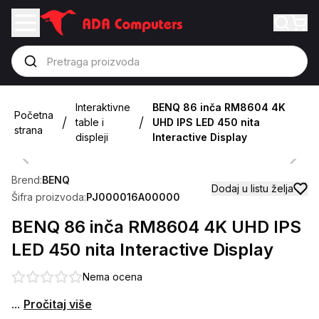
Interaktivne
BENQ 86 inča RM8604 4K
Početna
/
/
table i
UHD IPS LED 450 nita
strana
displeji
Interactive Display
Previous slide
Next 
Brend:
BENQ
Dodaj u listu želja
Šifra proizvoda:
PJ000016A00000
BENQ 86 inča RM8604 4K UHD IPS
LED 450 nita Interactive Display
Nema ocena
...
Pročitaj više