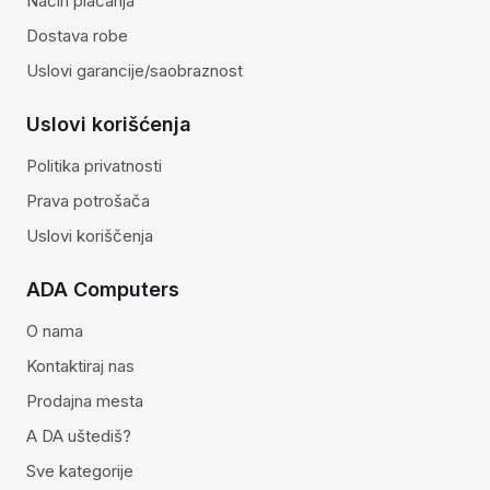
Način plaćanja
Dostava robe
Uslovi garancije/saobraznost
Uslovi korišćenja
Politika privatnosti
Prava potrošača
Uslovi koriščenja
ADA Computers
O nama
Kontaktiraj nas
Prodajna mesta
A DA uštediš?
Sve kategorije