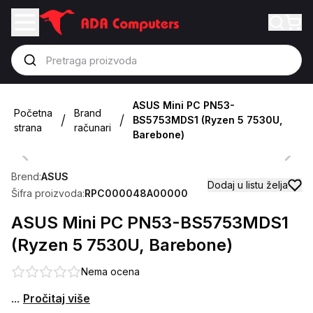
ASUS Mini PC PN53-
Početna
Brand
/
/
BS5753MDS1 (Ryzen 5 7530U,
strana
računari
Barebone)
Previous slide
Next 
Brend:
ASUS
Dodaj u listu želja
Šifra proizvoda:
RPC000048A00000
ASUS Mini PC PN53-BS5753MDS1
(Ryzen 5 7530U, Barebone)
Nema ocena
...
Pročitaj više