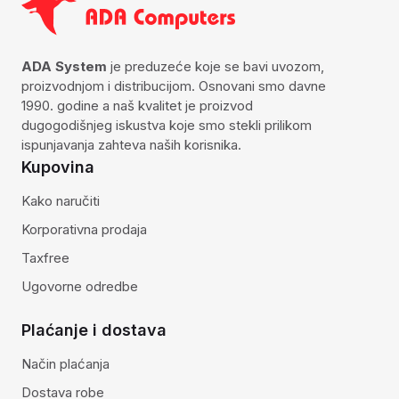
ADA System
je preduzeće koje se bavi uvozom,
proizvodnjom i distribucijom. Osnovani smo davne
1990. godine a naš kvalitet je proizvod
dugogodišnjeg iskustva koje smo stekli prilikom
ispunjavanja zahteva naših korisnika.
Kupovina
Kako naručiti
Korporativna prodaja
Taxfree
Ugovorne odredbe
Plaćanje i dostava
Način plaćanja
Dostava robe