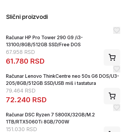
Slični proizvodi
Računar HP Pro Tower 290 G9 /i3-
13100/8GB/512GB SSD/Free DOS
67.958
RSD
61.780
RSD
Računar Lenovo ThinkCentre neo 50s G6 DOS/U3-
205/8GB/512GB SSD/USB miš i tastatura
79.464
RSD
72.240
RSD
Računar DSC Ryzen 7 5800X/32GB/M.2
1TB/RTX5060Ti 8GB/700W
151.030
RSD