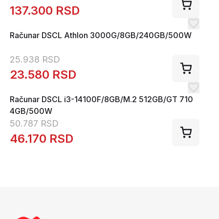
137.300
RSD
Računar DSCL Athlon 3000G/8GB/240GB/500W
25.938
RSD
23.580
RSD
Računar DSCL i3-14100F/8GB/M.2 512GB/GT 710
4GB/500W
50.787
RSD
46.170
RSD